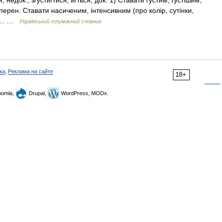
, недок., згусти/тися, и/ться, док. 1) Ставати густим, густішим,
2) перен. Ставати насиченим, інтенсивним (про колір, сутінки,
/ра… …
Український тлумачний словник
ка
,
Реклама на сайте
18+
omla,
Drupal,
WordPress, MODx.