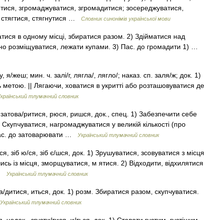
тися, згромаджуватися, згромадитися; зосереджуватися,
, стягтися, стягнутися …
Словник синонімів української мови
тися в одному місці, збиратися разом. 2) Здійматися над
но розміщуватися, лежати купами. 3) Пас. до громадити 1) …
 я/жеш; мин. ч. залі/г, лягла/, лягло/; наказ. сп. заля/ж; док. 1)
 метою. || Лягаючи, ховатися в укритті або розташовуватися де
країнський тлумачний словник
атова/ритися, рюся, ришся, док., спец. 1) Забезпечити себе
2) Скупчуватися, нагромаджуватися у великій кількості (про
. Пас. до затоварювати …
Український тлумачний словник
я, зіб ю/ся, зіб є/шся, док. 1) Зрушуватися, зсовуватися з місця
ючись із місця, зморщуватися, м ятися. 2) Відходити, відхилятися
 …
Український тлумачний словник
а/дитися, иться, док. 1) розм. Збиратися разом, скупчуватися.
Український тлумачний словник