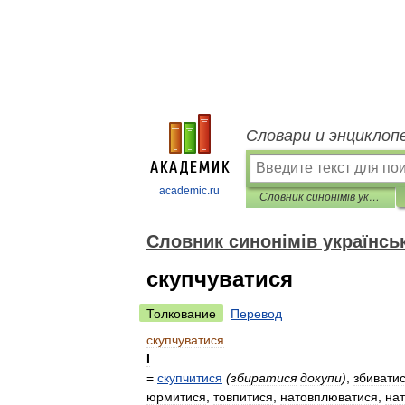
Словари и энциклоп
academic.ru
Словник синонімів української мови
Словник синонімів українсь
скупчуватися
Толкование
Перевод
скупчуватися
I
=
скупчитися
(
збиратися
докупи
)
,
збивати
юрмитися
,
товпитися
,
натовплюватися
,
на