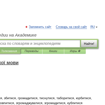
Запомнить сайт
Словарь на свой сайт
RU
едии на Академике
Найти!
Толкования
Переводы
Книги
Игры ⚽
кої мови
ся
,
збитися
,
громадитися
,
тиснутися
,
таборитися
,
юрбитися
,
товпитися
,
згромаджуватися
,
згромадитися
,
кублитися