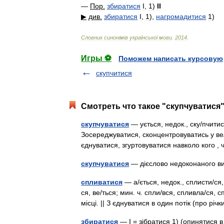
—
Пор
.
збиратися
I
,
1
)
II
▶
див
.
збиратися
I
,
1
)
,
нагромадитися
1
)
Словник
синон
і
м
і
в
української
мови
.
2014
.
Игры ⚽
Поможем написать курсовую
скупчитися
Смотреть что такое "скупчуватися"
скупчуватися
— ується, недок., ску/пчитис
Зосереджуватися, сконцентровуватись у вели
єднуватися, згуртовуватися навколо кого 
скупчуватися
— дієслово недоконаного 
спливатися
— а/ється, недок., сплисти/ся,
ся, ве/ться; мин. ч. спли/вся, спливла/ся, 
місці. || З єднуватися в один потік (про р
збиратися
— I = зібратися 1) (опинятися в 