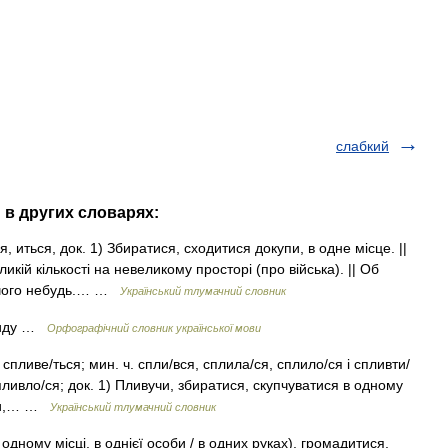
слабкий
 в других словарях:
я, иться, док. 1) Збиратися, сходитися докупи, в одне місце. ||
кій кількості на невеликому просторі (про війська). || Об
, чого небудь.… …
Український тлумачний словник
виду …
Орфографічний словник української мови
 спливе/ться; мин. ч. спли/вся, сплила/ся, сплило/ся і спливти/
спливло/ся; док. 1) Пливучи, збиратися, скупчуватися в одному
ічки,… …
Український тлумачний словник
одному місці, в однієї особи / в одних руках), громадитися,