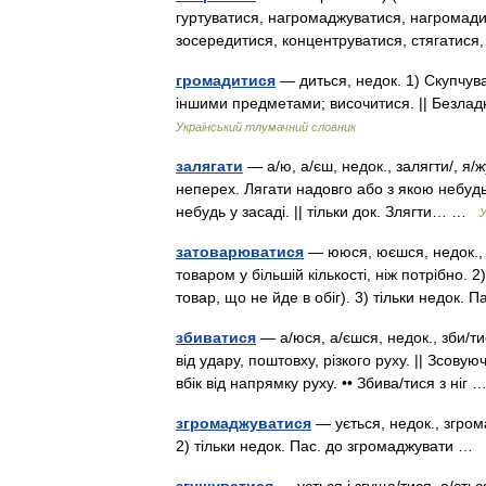
гуртуватися, нагромаджуватися, нагромади
зосередитися, концентруватися, стягатися
громадитися
— диться, недок. 1) Скупчува
іншими предметами; височитися. || Безлад
Український тлумачний словник
залягати
— а/ю, а/єш, недок., залягти/, я/жу,
неперех. Лягати надовго або з якою небудь
небудь у засаді. || тільки док. Злягти… …
У
затоварюватися
— ююся, юєшся, недок., з
товаром у більшій кількості, ніж потрібно. 
товар, що не йде в обіг). 3) тільки недок
збиватися
— а/юся, а/єшся, недок., зби/тис
від удару, поштовху, різкого руху. || Зсову
вбік від напрямку руху. •• Збива/тися з ніг
згромаджуватися
— ується, недок., згром
2) тільки недок. Пас. до згромаджувати …