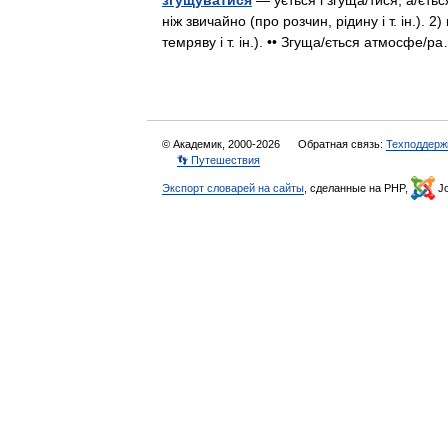
згущуватися
— ується і згуща/тися, а/ється
ніж звичайно (про розчин, рідину і т. ін.). 
темряву і т. ін.). •• Згуща/ється атмосфе
© Академик, 2000-2026
Обратная связь:
Техподдерж
👣 Путешествия
Экспорт словарей на сайты
, сделанные на PHP,
Jo